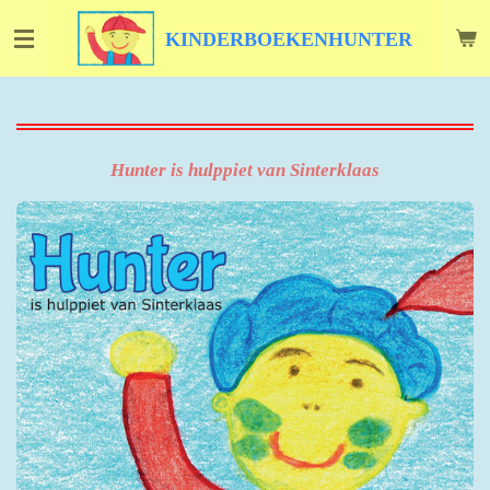
Ga
KINDERBOEKENHUNTER
direct
naar
de
hoofdinhoud
Hunter is hulppiet van Sinterklaas